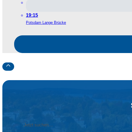
19:15
Potsdam Lange Brücke
Label