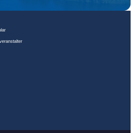
suchen
lar
veranstalter