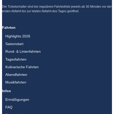
Die Ticketschalter sind bei regulärem Fahrbetrieb jeweils ab 30 Minuten vor der
ersten Abfahrt bis zur letzten Abfahrt des Tages geöffnet.
F
I
Y
a
n
o
Fahrten
c
s
u
Highlights 2026
e
t
T
b
a
u
Saisonstart
o
g
b
Rund- & Linienfahrten
o
r
e
Tagesfahrten
k
a
m
Kulinarische Fahrten
Abendfahrten
Musikfahrten
Infos
Ermäßigungen
FAQ