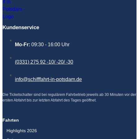
Kundenservice
Mo-Fr:
09:30 - 16:00 Uhr
(0331) 275 92 -10/ -20/ -30
info@schifffahrt-in-potsdam.de
Die Ticketschalter sind bei regulärem Fahrbetrieb jeweils ab 30 Minuten vor der
ersten Abfahrt bis zur letzten Abfahrt des Tages geöffnet.
F
I
Y
a
n
o
Fahrten
c
s
u
Highlights 2026
e
t
T