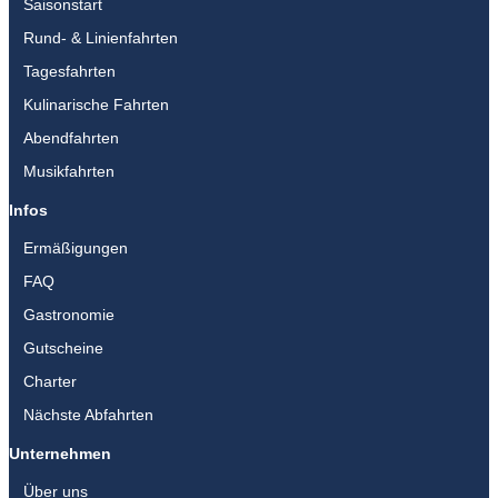
b
a
u
Saisonstart
o
g
b
Rund- & Linienfahrten
o
r
e
Tagesfahrten
k
a
m
Kulinarische Fahrten
Abendfahrten
Musikfahrten
Infos
Ermäßigungen
FAQ
Gastronomie
Gutscheine
Charter
Nächste Abfahrten
Unternehmen
Über uns