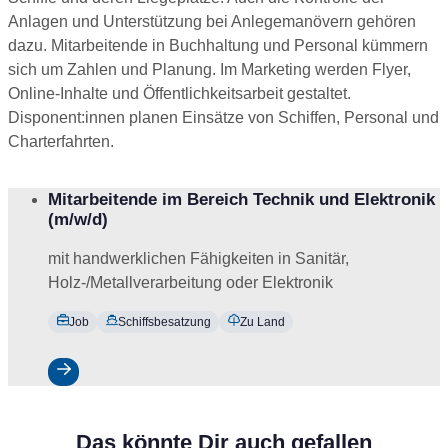
Anlagen und Unterstützung bei Anlegemanövern gehören
dazu. Mitarbeitende in Buchhaltung und Personal kümmern
sich um Zahlen und Planung. Im Marketing werden Flyer,
Online-Inhalte und Öffentlichkeitsarbeit gestaltet.
Disponent:innen planen Einsätze von Schiffen, Personal und
Charterfahrten.
Mitarbeitende im Bereich Technik und Elektronik
Job
(m/w/d)
ansehen
mit handwerklichen Fähigkeiten in Sanitär,
Holz-/Metallverarbeitung oder Elektronik
Job
Schiffsbesatzung
Zu Land
Job
ansehen
Das könnte Dir auch gefallen