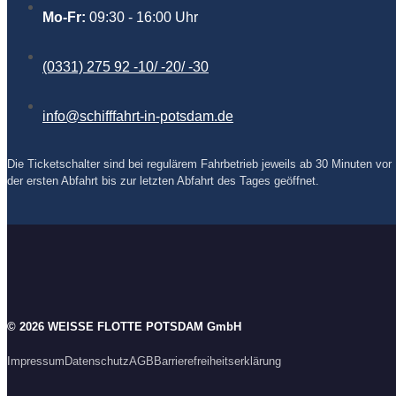
Mo-Fr:
09:30 - 16:00 Uhr
(0331) 275 92 -10/ -20/ -30
info@schifffahrt-in-potsdam.de
Die Ticketschalter sind bei regulärem Fahrbetrieb jeweils ab 30 Minuten vor
der ersten Abfahrt bis zur letzten Abfahrt des Tages geöffnet.
F
I
Y
a
n
o
c
s
u
e
t
T
b
a
u
o
g
b
© 2026 WEISSE FLOTTE POTSDAM GmbH
o
r
e
k
a
Impressum
Datenschutz
AGB
Barrierefreiheitserklärung
m