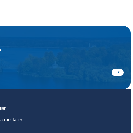
?
Jetzt
suchen
lar
veranstalter